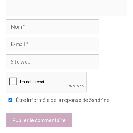
Nom
E-
mail
Site
web
Être informé.e de la réponse de Sandrine.