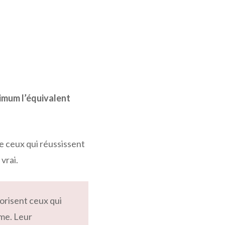
nimum l’équivalent
ue ceux qui réussissent
vrai.
vorisent ceux qui
rme. Leur