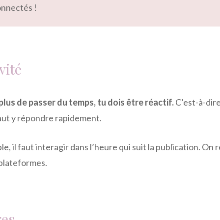
onnectés !
vité
plus de passer du temps, tu dois être réactif.
C’est-à-dir
aut y répondre rapidement.
e, il faut interagir dans l’heure qui suit la publication. O
 plateformes.
ges