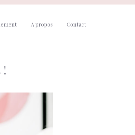
nement
A propos
Contact
 !