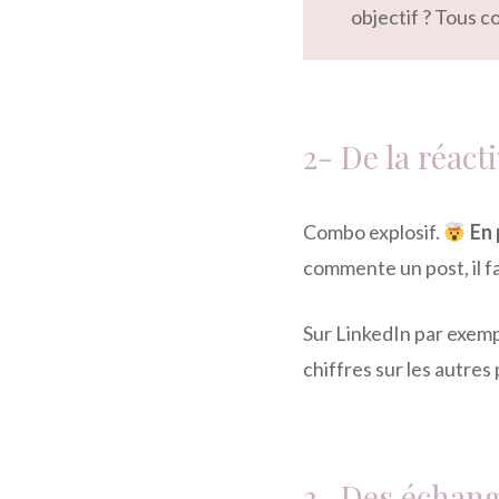
objectif ? Tous c
2- De la réacti
Combo explosif.
En 
commente un post, il f
Sur LinkedIn par exempl
chiffres sur les autres
3- Des échan