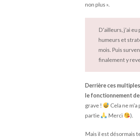
non plus ».
D’ailleurs, j’ai e
humeurs et straté
mois. Puis surven
finalement y reve
Derrière ces multiples
le fonctionnement de
grave !
Cela ne m’a 
partie
Merci
).
Mais il est désormais t