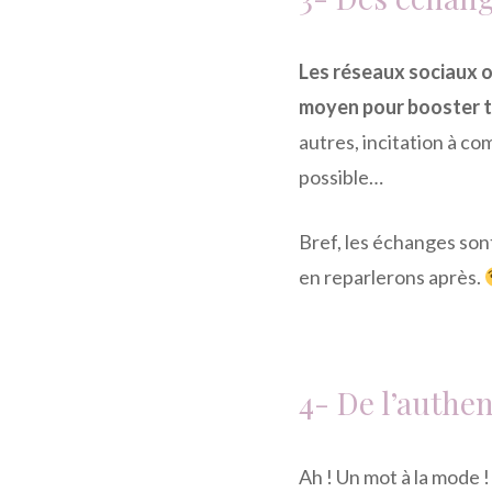
Les réseaux sociaux o
moyen pour booster ta
autres, incitation à c
possible…
Bref, les échanges son
en reparlerons après.
4- De l’authen
Ah ! Un mot à la mode !