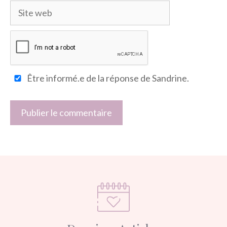
Site
web
Être informé.e de la réponse de Sandrine.