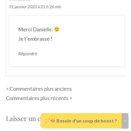
31 janvier 2023 à 21 h 26 min
Merci Danielle.
Je t’embrasse !
Répondre
Navigation
< Commentaires plus anciens
des
Commentaires plus récents >
commentaires
Laisser un commentaire
Besoin d’un coup de boost ?