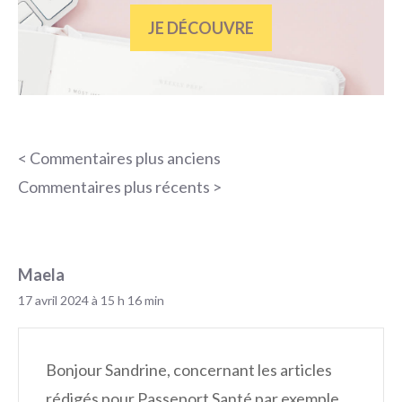
JE DÉCOUVRE
Navigation
< Commentaires plus anciens
des
Commentaires plus récents >
commentaires
Maela
17 avril 2024 à 15 h 16 min
Bonjour Sandrine, concernant les articles
rédigés pour Passeport Santé par exemple,