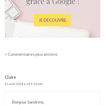
grâce à Google !
JE DÉCOUVRE
Navigation
< Commentaires plus anciens
des
commentaires
Claire
15 avril 2024 à 14 h 56 min
Bonjour Sandrine,