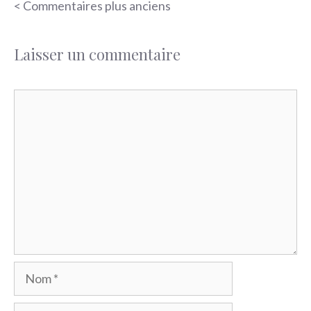
Navigation
< Commentaires plus anciens
des
Laisser un commentaire
commentaires
Commentaire
Nom