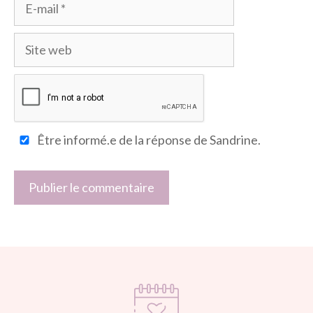
E-
mail
Site
web
Être informé.e de la réponse de Sandrine.