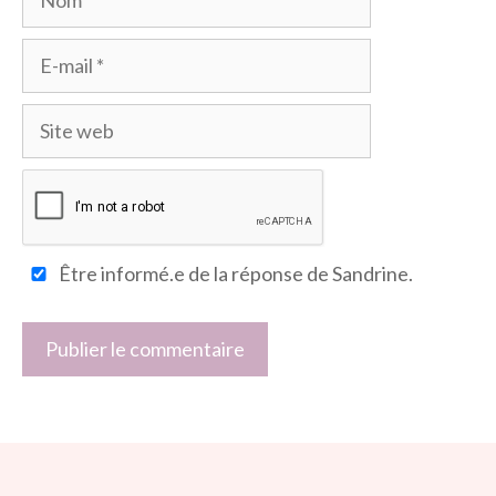
E-
mail
Site
web
Être informé.e de la réponse de Sandrine.