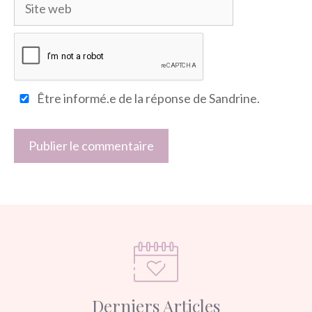
Site
web
Être informé.e de la réponse de Sandrine.
Derniers Articles